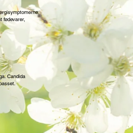
llergisymptomerne.
t fødevarer,
pga. Candida
lpasset.