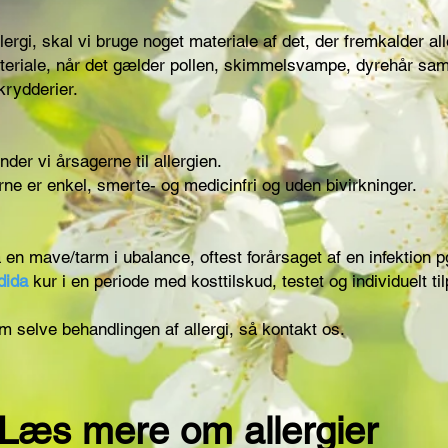
lergi, skal vi bruge noget materiale af det, der fremkalder a
teriale, når det gælder pollen, skimmelsvampe, dyrehår sam
krydderier.
nder vi årsagerne til allergien.
rne er enkel, smerte- og medicinfri og uden bivirkninger.
a en mave/tarm i ubalance, oftest forårsaget af en infektion 
dida
kur i en periode med kosttilskud, testet og individuelt ti
om selve behandlingen af allergi, så kontakt os.
Læs mere om allergier