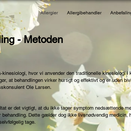
Allergier
Allergibehandler
Anbefalin
ling - Metoden
a-kinesiologi, hvor vi anvender den traditionelle kinesiologi 
gør, at behandlingen virker hurtigt og effektivt og er uden biv
esskonsulent Ole Larsen.
ltat er det vigtigt, at du ikke tager symptom nedsættende me
ør behandling. Dette gælder dog ikke livsnødvendig medicin, 
elvfølgelig tage.