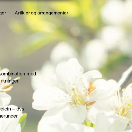
ger
Artikler og arrangementer
i kombination med
irkninger.
dicin – dvs.
herunder