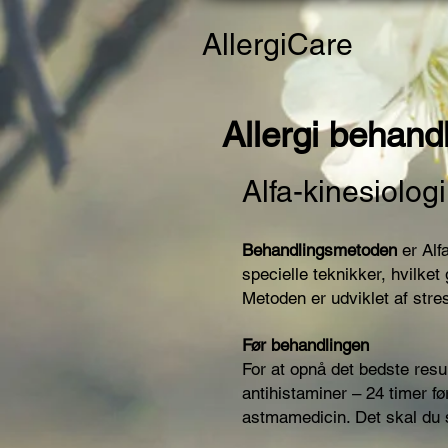
AllergiCare
Allergi behand
Alfa-kinesiologi
Behandlingsmetoden
er Alf
specielle teknikker, hvilket 
Metoden er udviklet af str
Før behandlingen
For at opnå det bedste resu
antihistaminer – 24 timer f
astmamedicin. Det skal du s