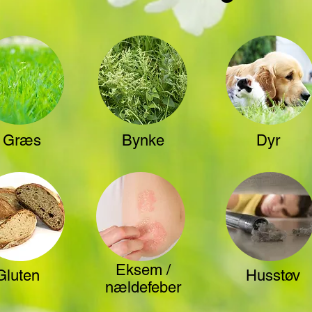
Græs
Bynke
Dyr
Eksem /
Gluten
Husstøv
nældefeber