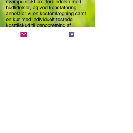
svampeinfektion i forbindelse med
hudlidelser, og ved konstatering
anbefaler vi en kostomlægning samt
en kur med individuelt testede
kosttilskud til genopretning af
mikroflora og slimhinder.
Kontakt din behandler i dag
AllergiCare
- uafhængige
allergibehandlere
Kontakt
Carin@lza.dk
Sjælland
22 82 85 04