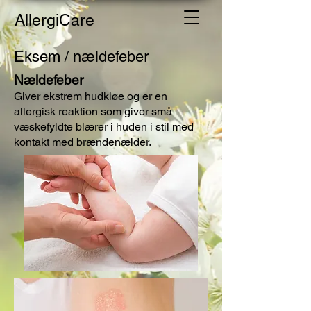
AllergiCare
Eksem / nældefeber
Nældefeber
Giver ekstrem hudkløe og er en
allergisk reaktion som giver små
væskefyldte blærer i huden i stil med
kontakt med brændenælder.