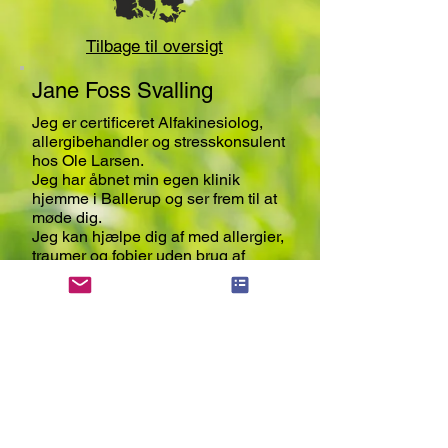
Tilbage til oversigt
Jane Foss Svalling
Jeg er certificeret Alfakinesiolog,
allergibehandler og stresskonsulent
hos Ole Larsen.
Jeg har åbnet min egen klinik
hjemme i Ballerup og ser frem til at
møde dig.
Jeg kan hjælpe dig af med allergier,
traumer og fobier uden brug af
medicin.
AllergiCare
- uafhængige
allergibehandlere
Kontakt
Carin@lza.dk