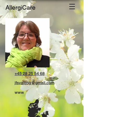
AllergiCare
+45 28 25 54 68
jfsvalling@gmail.com
www